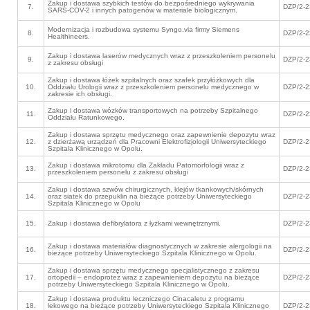
Zakup i dostawa szybkich testów do bezpośredniego wykrywania
7.
DZP/2-2
SARS-COV-2 i innych patogenów w materiale biologicznym.
Modernizacja i rozbudowa systemu Syngo.via firmy Siemens
8.
DZP/2-2
Healthineers.
Zakup i dostawa laserów medycznych wraz z przeszkoleniem personelu
9.
DZP/2-2
z zakresu obsługi
Zakup i dostawa łóżek szpitalnych oraz szafek przyłóżkowych dla
10.
Oddziału Urologii wraz z przeszkoleniem personelu medycznego w
DZP/2-2
zakresie ich obsługi.
Zakup i dostawa wózków transportowych na potrzeby Szpitalnego
11.
DZP/2-2
Oddziału Ratunkowego.
Zakup i dostawa sprzętu medycznego oraz zapewnienie depozytu wraz
12.
z dzierżawą urządzeń dla Pracowni Elektrofizjologii Uniwersyteckiego
DZP/2-2
Szpitala Klinicznego w Opolu.
Zakup i dostawa mikrotomu dla Zakładu Patomorfologii wraz z
13.
DZP/2-2
przeszkoleniem personelu z zakresu obsługi
Zakup i dostawa szwów chirurgicznych, klejów tkankowych/skórnych
14.
oraz siatek do przepuklin na bieżące potrzeby Uniwersyteckiego
DZP/2-2
Szpitala Klinicznego w Opolu
15.
Zakup i dostawa defibrylatora z łyżkami wewnętrznymi.
DZP/2-2
Zakup i dostawa materiałów diagnostycznych w zakresie alergologii na
16.
DZP/2-2
bieżące potrzeby Uniwersyteckiego Szpitala Klinicznego w Opolu.
Zakup i dostawa sprzętu medycznego specjalistycznego z zakresu
17.
ortopedii – endoprotez wraz z zapewnieniem depozytu na bieżące
DZP/2-2
potrzeby Uniwersyteckiego Szpitala Klinicznego w Opolu.
Zakup i dostawa produktu leczniczego Cinacaletu z programu
18.
lekowego na bieżące potrzeby Uniwersyteckiego Szpitala Klinicznego
DZP/2-2