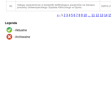
Usługa zaopatrzenia w kamizelki defibrylujące pacjentów na bieżące
30.
DZP/2-2
potrzeby Uniwersyteckiego Szpitala Klinicznego w Opolu.
«
‹
1
2
3
4
5
6
7
8
9
10
…
11
12
13
14
1
Legenda
- Aktualne
- Archiwalne