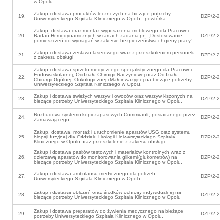
w Opolu
Zakup i dostawa produktów leczniczych na bieżące potrzeby
19.
DZP/2-2
Uniwersyteckiego Szpitala Klinicznego w Opolu - powtórka.
Zakup, dostawa oraz montaż wyposażenia meblowego dla Pracowni
20.
Badań Hemodynamicznych w ramach zadania pn. „Dostosowanie
DZP/2-2
pomieszczeń do wymagań w zakresie bezpieczeństwa i higieny pracy”.
Zakup i dostawa zestawu laserowego wraz z przeszkoleniem personelu
21.
DZP/2-2
z zakresu obsługi
Zakup i dostawa sprzętu medycznego specjalistycznego dla Pracowni
Endowaskularnej, Oddziału Chirurgii Naczyniowej oraz Oddziału
22.
DZP/2-2
Chirurgii Ogólnej, Onkologicznej i Małoinwazyjnej na bieżące potrzeby
Uniwersyteckiego Szpitala Klinicznego w Opolu.
Zakup i dostawa świeżych warzyw i owoców oraz warzyw kiszonych na
23.
DZP/2-2
bieżące potrzeby Uniwersyteckiego Szpitala Klinicznego w Opolu.
Rozbudowa systemu kopii zapasowych Commvault, posiadanego przez
24.
DZP/2-2
Zamawiającego.
Zakup, dostawa, montaż i uruchomienie aparatów USG oraz systemu
25.
biopsji fuzyjnej dla Oddziału Urologii Uniwersyteckiego Szpitala
DZP/2-2
Klinicznego w Opolu oraz przeszkolenie z zakresu obsługi
Zakup i dostawa pasków testowych i materiałów kontrolnych wraz z
26.
dzierżawą aparatów do monitorowania glikemii(glukometrów) na
DZP/2-2
bieżące potrzeby Uniwersyteckiego Szpitala Klinicznego w Opolu.
Zakup i dostawa ambulansu medycznego dla potrzeb
27.
DZP/2-2
Uniwersyteckiego Szpitala Klinicznego w Opolu.
Zakup i dostawa obłożeń oraz środków ochrony indywidualnej na
28.
DZP/2-2
bieżące potrzeby Uniwersyteckiego Szpitala Klinicznego w Opolu
Zakup i dostawa preparatów do żywienia medycznego na bieżące
29.
DZP/2-2
potrzeby Uniwersyteckiego Szpitala Klinicznego w Opolu.