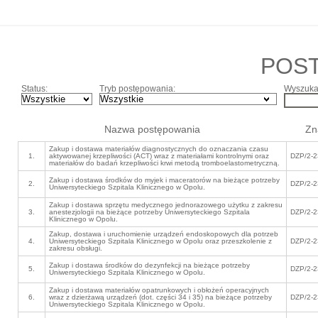
POS
Status:
Tryb postępowania:
Wyszukaj
Nazwa postępowania
Zn
Zakup i dostawa materiałów diagnostycznych do oznaczania czasu
1.
aktywowanej krzepliwości (ACT) wraz z materiałami kontrolnymi oraz
DZP/2-2
materiałów do badań krzepliwości krwi metodą tromboelastometryczną.
Zakup i dostawa środków do myjek i maceratorów na bieżące potrzeby
2.
DZP/2-2
Uniwersyteckiego Szpitala Klinicznego w Opolu.
Zakup i dostawa sprzętu medycznego jednorazowego użytku z zakresu
3.
anestezjologii na bieżące potrzeby Uniwersyteckiego Szpitala
DZP/2-2
Klinicznego w Opolu.
Zakup, dostawa i uruchomienie urządzeń endoskopowych dla potrzeb
4.
Uniwersyteckiego Szpitala Klinicznego w Opolu oraz przeszkolenie z
DZP/2-2
zakresu obsługi.
Zakup i dostawa środków do dezynfekcji na bieżące potrzeby
5.
DZP/2-2
Uniwersyteckiego Szpitala Klinicznego w Opolu.
Zakup i dostawa materiałów opatrunkowych i obłożeń operacyjnych
6.
wraz z dzierżawą urządzeń (dot. części 34 i 35) na bieżące potrzeby
DZP/2-2
Uniwersyteckiego Szpitala Klinicznego w Opolu.